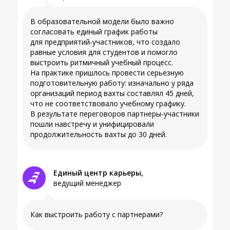
На личных встречах со студентами
В образовательной модели было важно
работодатели проводили воркшопы, мастер-
согласовать единый график работы
классы по развитию хард и софт скиллов,
для предприятий‑участников, что создало
квизы; на стендовой сессии предлагали решать
равные условия для студентов и помогло
реальные кейсы компании, решали
выстроить ритмичный учебный процесс.
практические задания или проводили опыты.
На практике пришлось провести серьезную
подготовительную работу: изначально у ряда
организаций период вахты составлял 45 дней,
что не соответствовало учебному графику.
В результате переговоров партнеры-участники
пошли навстречу и унифицировали
продолжительность вахты до 30 дней.
Единый центр карьеры,
ведущий менеджер
Как выстроить работу с партнерами?